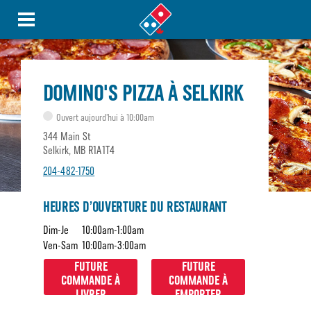
DOMINO'S PIZZA À SELKIRK
Ouvert aujourd’hui à 10:00am
344 Main St
Selkirk, MB R1A1T4
204-482-1750
HEURES D’OUVERTURE DU RESTAURANT
Dim-Je
10:00am-1:00am
Ven-Sam
10:00am-3:00am
FUTURE
FUTURE
COMMANDE À
COMMANDE À
LIVRER
EMPORTER