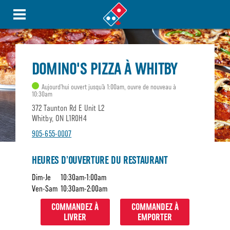
DOMINO'S PIZZA À WHITBY
Aujourd’hui ouvert jusqu’à 1:00am, ouvre de nouveau à
10:30am
372 Taunton Rd E Unit L2
Whitby, ON L1R0H4
905-655-0007
HEURES D’OUVERTURE DU RESTAURANT
Dim-Je
10:30am-1:00am
Ven-Sam
10:30am-2:00am
COMMANDEZ À
COMMANDEZ À
LIVRER
EMPORTER