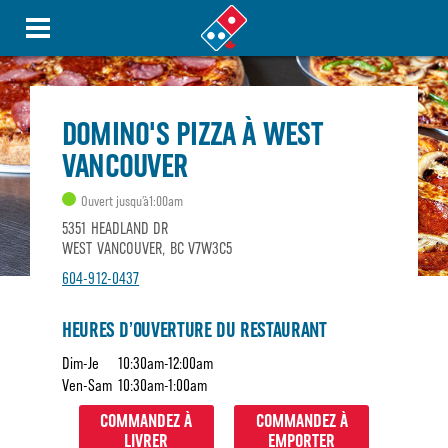
DOMINO'S PIZZA À WEST
VANCOUVER
Ouvert jusqu’à1:00am
5351 HEADLAND DR
WEST VANCOUVER, BC V7W3C5
604-912-0437
HEURES D’OUVERTURE DU RESTAURANT
Dim-Je
10:30am-12:00am
Ven-Sam
10:30am-1:00am
COMMANDEZ À
COMMANDEZ À
LIVRER
EMPORTER