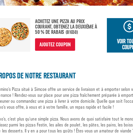
ACHETEZ UNE PIZZA AU PRIX
COURANT, OBTENEZ LA DEUXIÈME À
50 % DE RABAIS
(B1G50)
VOIR TO
AJOUTEZ COUPON
COUP
ROPOS DE NOTRE RESTAURANT
mino’s Pizza situé à Simcoe offre un service de livraison et à emporter selon 
nance ! Rendez-vous sur place pour une pizza fraîchement préparée à emport
jeuner ou commandez une pizza à livrer à votre domicile. Quelle que soit l’occ
o’s vous offre, à vous et à votre famille, un repas rapide et facile !
o’s, c’est plus qu’une simple pizza. Nous avons de quoi satisfaire tout le mon
issez parmi les pizzas Festin, les ailes de poulet, les pâtes, les pains, les bois
les desserts. Il y en a pour tous les goûts ! Êtes-vous un amateur de viande 