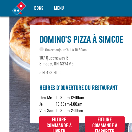
BONS
MENU
DOMINO'S PIZZA À SIMCOE
Ouvert aujourd’hui à 10:30am
107 Queensway E
Simcoe, ON N3Y4M5
519-428-4100
HEURES D’OUVERTURE DU RESTAURANT
Dim-Me
10:30am-12:00am
Je
10:30am-1:00am
Ven-Sam
10:30am-2:00am
FUTURE
FUTURE
COMMANDE À
COMMANDE À
LIVRER
EMPORTER