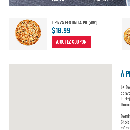
1 PIZZA FESTIN 14 PO
(4191)
$18.99
AJOUTEZ COUPON
À P
Le Do
conve
le dé
Domin
Domin
Chois
même 