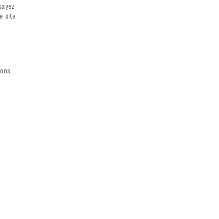
sayez
e site
ions