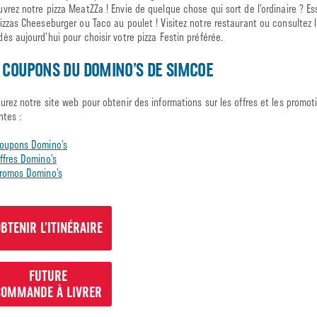
vrez notre pizza MeatZZa ! Envie de quelque chose qui sort de l’ordinaire ? Es
izzas Cheeseburger ou Taco au poulet ! Visitez notre restaurant ou consultez l
ès aujourd’hui pour choisir votre pizza Festin préférée.
 COUPONS DU DOMINO’S DE SIMCOE
urez notre site web pour obtenir des informations sur les offres et les promot
ntes :
oupons Domino’s
ffres Domino’s
romos Domino’s
BTENIR L’ITINÉRAIRE
FUTURE
COMMANDE À LIVRER