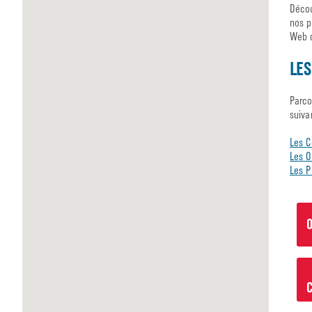
Décou
nos p
Web d
LES
Parco
suiva
Les C
Les O
Les P
O