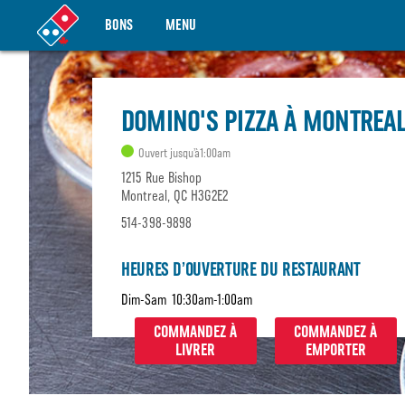
BONS
MENU
DOMINO'S PIZZA À MONTREA
Ouvert jusqu’à1:00am
1215 Rue Bishop
Montreal, QC H3G2E2
514-398-9898
HEURES D’OUVERTURE DU RESTAURANT
Dim-Sam
10:30am-1:00am
COMMANDEZ À
COMMANDEZ À
LIVRER
EMPORTER