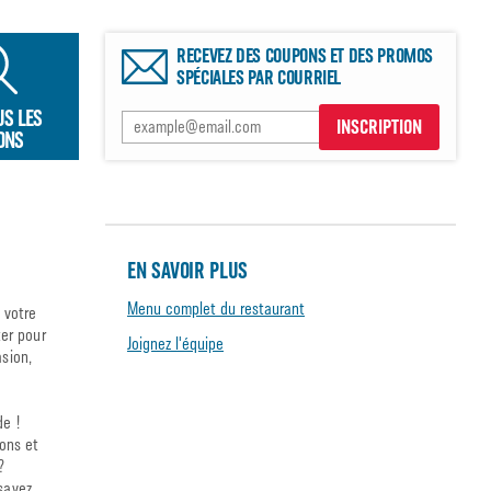
RECEVEZ DES COUPONS ET DES PROMOS
SPÉCIALES PAR COURRIEL
US LES
INSCRIPTION
ONS
EN SAVOIR PLUS
Menu complet du restaurant
 votre
er pour
Joignez l'équipe
asion,
de !
sons et
?
sayez