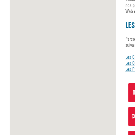
nos p
Web d
LES
Parco
suiva
Les C
Les O
Les P
O
C