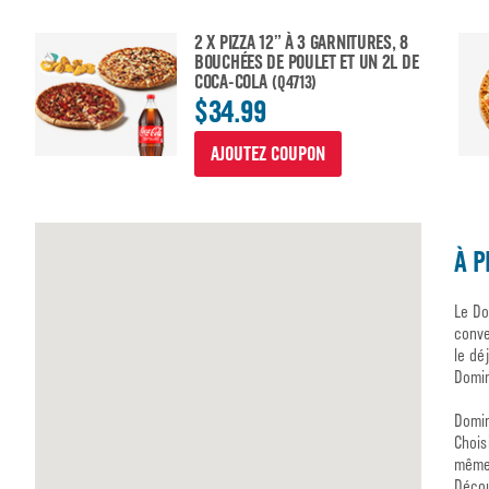
2 X PIZZA 12” À 3 GARNITURES, 8
BOUCHÉES DE POULET ET UN 2L DE
COCA-COLA
(Q4713)
$34.99
AJOUTEZ COUPON
À P
Le Do
conve
le dé
Domin
Domin
Chois
même 
Décou