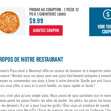
PROMO AU COMPTOIR : 1 PIZZA 12
PO À 1 GARNITURE
(3008)
$9.99
VOIR TO
AJOUTEZ COUPON
COUP
ROPOS DE NOTRE RESTAURANT
mino’s Pizza situé à Montreal offre un service de livraison et à emporter selon
nance ! Rendez-vous sur place pour une pizza fraîchement préparée à emport
jeuner ou commandez une pizza à livrer à votre domicile. Quelle que soit l’occ
o’s vous offre, à vous et à votre famille, un repas rapide et facile !
o’s, c’est plus qu’une simple pizza. Nous avons de quoi satisfaire tout le mon
issez parmi les pizzas Festin, les ailes de poulet, les pâtes, les pains, les bois
les desserts. Il y en a pour tous les goûts ! Êtes-vous un amateur de viande 
vrez notre pizza MeatZZa ! Envie de quelque chose qui sort de l’ordinaire ? Es