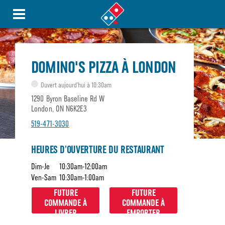
DOMINO'S PIZZA À LONDON
Ouvert aujourd’hui à 10:30am
1290 Byron Baseline Rd W
London, ON N6K2E3
519-471-3030
HEURES D’OUVERTURE DU RESTAURANT
Dim-Je
10:30am-12:00am
Ven-Sam
10:30am-1:00am
FUTURE
FUTURE
COMMANDE À
COMMANDE À
LIVRER
EMPORTER