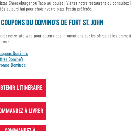
izzas Cheeseburger ou Taco au poulet ! Visitez notre restaurant ou consultez l
ès aujourd’hui pour choisir votre pizza Festin préférée.
 COUPONS DU DOMINO’S DE FORT ST. JOHN
urez notre site web pour obtenir des informations sur les offres et les promot
ntes :
oupons Domino’s
ffres Domino’s
romos Domino’s
BTENIR L’ITINÉRAIRE
OMMANDEZ À LIVRER
COMMANDEZ À