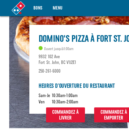
BONS
MENU
DOMINO'S PIZZA À FORT ST. 
Ouvert jusqu’à1:00am
9932 102 Ave
Fort St. John, BC V1J2E1
250-261-6000
HEURES D’OUVERTURE DU RESTAURANT
Sam-Je
10:30am-1:00am
Ven
10:30am-2:00am
COMMANDEZ À
COMMANDEZ À
LIVRER
EMPORTER