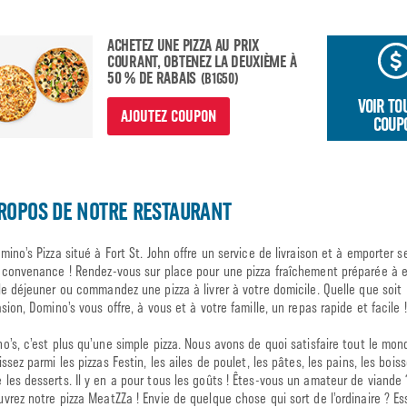
ACHETEZ UNE PIZZA AU PRIX
COURANT, OBTENEZ LA DEUXIÈME À
50 % DE RABAIS
(B1G50)
VOIR TO
AJOUTEZ COUPON
COUP
ROPOS DE NOTRE RESTAURANT
mino’s Pizza situé à Fort St. John offre un service de livraison et à emporter s
 convenance ! Rendez-vous sur place pour une pizza fraîchement préparée à 
le déjeuner ou commandez une pizza à livrer à votre domicile. Quelle que soit
asion, Domino’s vous offre, à vous et à votre famille, un repas rapide et facile !
o’s, c’est plus qu’une simple pizza. Nous avons de quoi satisfaire tout le mon
issez parmi les pizzas Festin, les ailes de poulet, les pâtes, les pains, les bois
les desserts. Il y en a pour tous les goûts ! Êtes-vous un amateur de viande 
vrez notre pizza MeatZZa ! Envie de quelque chose qui sort de l’ordinaire ? Es