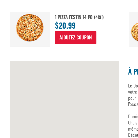
1 PIZZA FESTIN 14 PO
(4191)
$20.99
AJOUTEZ COUPON
À P
Le Do
votre
pour 
l’occ
Domin
Chois
même 
Décou