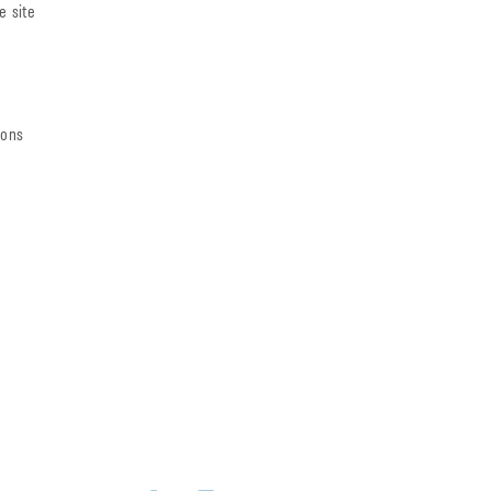
e site
ions