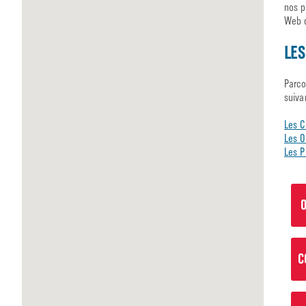
nos p
Web d
LES
Parco
suiva
Les C
Les O
Les P
O
C