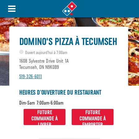
DOMINO'S PIZZA À TECUMSEH
Ouvert aujourd’hui à 7:00am
1608 Sylvestre Drive Unit 1A
Tecumseh, ON N9K0B9
519-326-6011
HEURES D’OUVERTURE DU RESTAURANT
Dim-Sam
7:00am-6:00am
FUTURE
FUTURE
COMMANDE À
COMMANDE À
LIVRER
EMPORTER