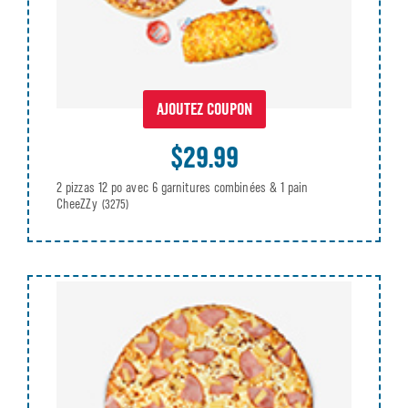
AJOUTEZ COUPON
$29.99
2 pizzas 12 po avec 6 garnitures combinées & 1 pain
CheeZZy
(3275)