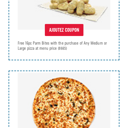
AJOUTEZ COUPON
Free 16pc Parm Bites with the purchase of Any Medium or
Large pizza at menu price
(8665)