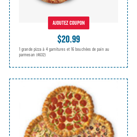
AJOUTEZ COUPON
$20.99
1 grande pizza à 4 garnitures et 16 bouchées de pain au
parmesan
(4632)