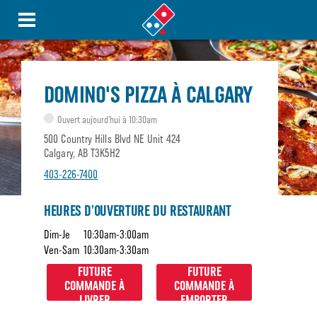
DOMINO'S PIZZA À CALGARY
Ouvert aujourd’hui à 10:30am
500 Country Hills Blvd NE Unit 424
Calgary, AB T3K5H2
403-226-7400
HEURES D’OUVERTURE DU RESTAURANT
Dim-Je
10:30am-3:00am
Ven-Sam
10:30am-3:30am
FUTURE
FUTURE
COMMANDE À
COMMANDE À
LIVRER
EMPORTER