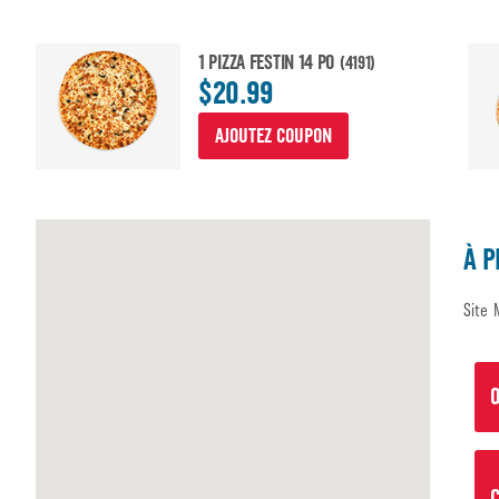
1 PIZZA FESTIN 14 PO
(4191)
$20.99
AJOUTEZ COUPON
À P
Site 
O