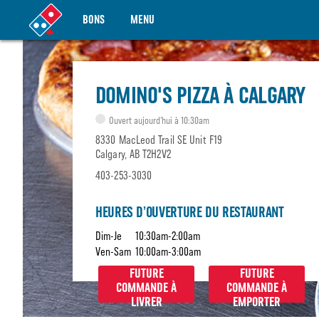
BONS
MENU
DOMINO'S PIZZA À CALGARY
Ouvert aujourd’hui à 10:30am
8330 MacLeod Trail SE Unit F19
Calgary, AB T2H2V2
403-253-3030
HEURES D’OUVERTURE DU RESTAURANT
Dim-Je
10:30am-2:00am
Ven-Sam
10:00am-3:00am
FUTURE
FUTURE
COMMANDE À
COMMANDE À
LIVRER
EMPORTER