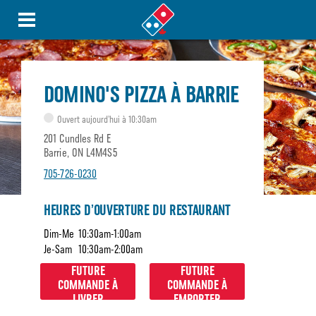
DOMINO'S PIZZA À BARRIE
Ouvert aujourd’hui à 10:30am
201 Cundles Rd E
Barrie, ON L4M4S5
705-726-0230
HEURES D’OUVERTURE DU RESTAURANT
Dim-Me
10:30am-1:00am
Je-Sam
10:30am-2:00am
FUTURE
FUTURE
COMMANDE À
COMMANDE À
LIVRER
EMPORTER