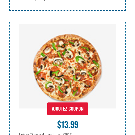
AJOUTEZ COUPON
$13.99
1 pizza 12 po à 4 garnitures
(3022)