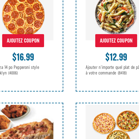
AJOUTEZ COUPON
AJOUTEZ COUPON
$16.99
$12.99
zza 14 po Pepperoni style
Ajouter n’importe quel plat de p
oklyn
à votre commande
(4006)
(8418)