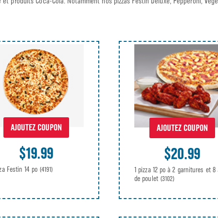
e et produits Coca-Cola. Notamment nos pizzas Festin Deluxe, Pepperoni, Végé
AJOUTEZ COUPON
AJOUTEZ COUPON
$19.99
$20.99
zza Festin 14 po
1 pizza 12 po à 2 garnitures et 8 
(4191)
de poulet
(3102)