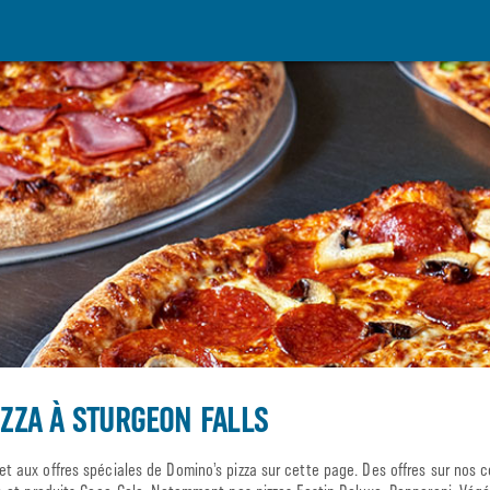
ZZA À STURGEON FALLS
aux offres spéciales de Domino’s pizza sur cette page. Des offres sur nos cé