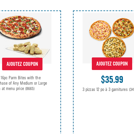
AJOUTEZ COUPON
AJOUTEZ COUPON
$35.99
 16pc Parm Bites with the
hase of Any Medium or Large
a at menu price
(8665)
3 pizzas 12 po à 3 garnitures
(34