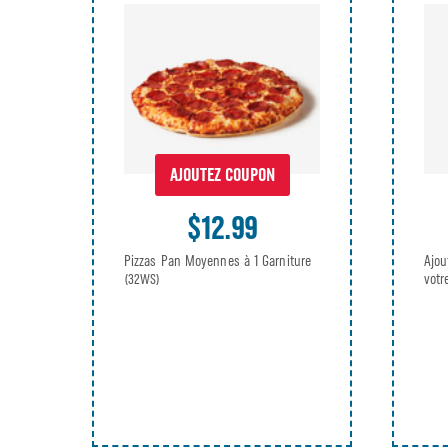
AJOUTEZ COUPON
$12.99
Pizzas Pan Moyennes à 1 Garniture
Ajou
vot
(32WS)