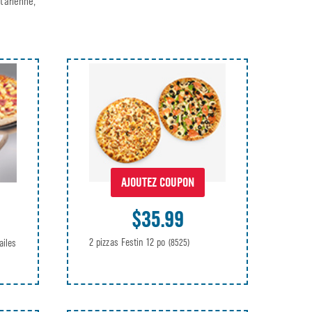
tarienne,
AJOUTEZ COUPON
$35.99
2 pizzas Festin 12 po
ailes
(8525)