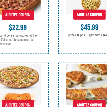
AJOUTEZ COUPON
AJOUTEZ COUPON
$45.99
$22.99
3 pizzas 14 po à 3 garnitures
zza 14 po à 2 garnitures et 1 à-
(44
 d'ailes ou de bouchées de
let
(4088)
AJOUTEZ COUPON
AJOUTEZ COUPON