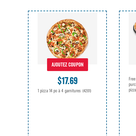
AJOUTEZ COUPON
$17.69
Free
purc
pizz
1 pizza 14 po à 4 garnitures
(4201)