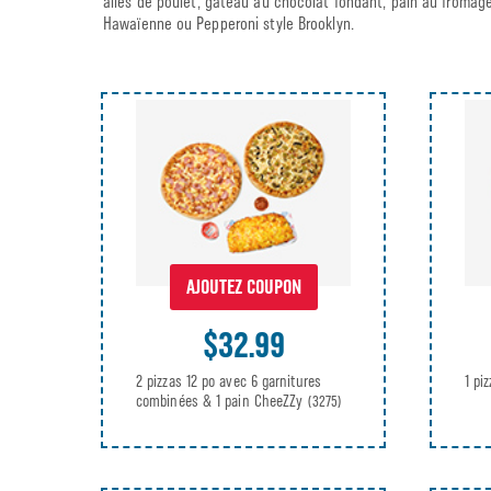
ailes de poulet, gâteau au chocolat fondant, pain au fromag
Hawaïenne ou Pepperoni style Brooklyn.
AJOUTEZ COUPON
$32.99
2 pizzas 12 po avec 6 garnitures
1 pi
combinées & 1 pain CheeZZy
(3275)