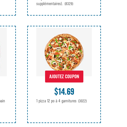
supplémentaires).
(8329)
AJOUTEZ COUPON
$14.69
1 pizza 12 po à 4 garnitures
pain
(3022)