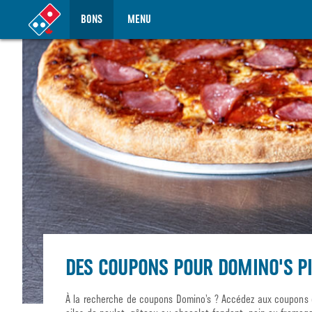
BONS
MENU
DES COUPONS POUR DOMINO'S PI
À la recherche de coupons Domino’s ? Accédez aux coupons et 