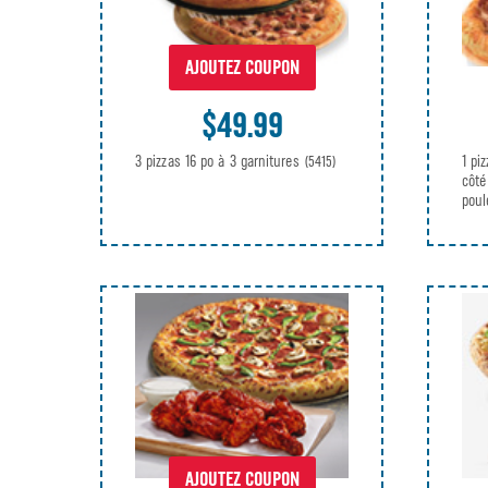
AJOUTEZ COUPON
$49.99
3 pizzas 16 po à 3 garnitures
1 pi
(5415)
côté
pou
AJOUTEZ COUPON