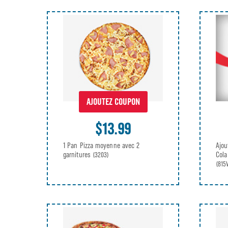
AJOUTEZ COUPON
$13.99
1 Pan Pizza moyenne avec 2
Ajou
garnitures
Cola
(3203)
(815