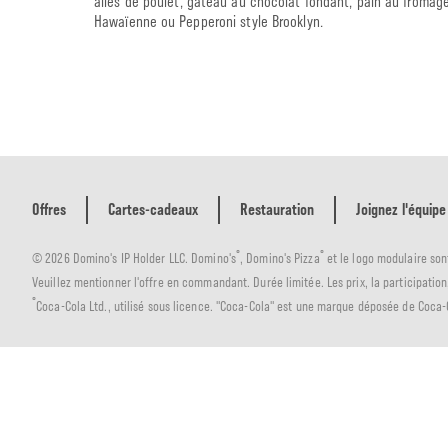
ailes de poulet, gâteau au chocolat fondant, pain au fromag
Hawaïenne ou Pepperoni style Brooklyn.
Offres
Cartes-cadeaux
Restauration
Joignez l'équipe
®
®
© 2026 Domino's IP Holder LLC. Domino's
, Domino's Pizza
et le logo modulaire so
Veuillez mentionner l'offre en commandant. Durée limitée. Les prix, la participation, 
®
Coca-Cola Ltd., utilisé sous licence. "Coca-Cola" est une marque déposée de Coca-Co