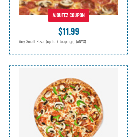
AJOUTEZ COUPON
$11.99
Any Small Pizza (up to 7 toppings)
(ANYS)