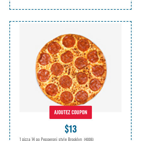
AJOUTEZ COUPON
$13
1 pizza 14 po Pepperoni style Brooklyn
(4006)