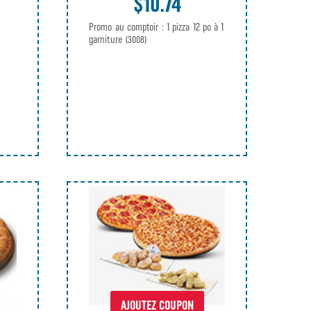
$10.74
Promo au comptoir : 1 pizza 12 po à 1
garniture
(3008)
AJOUTEZ COUPON