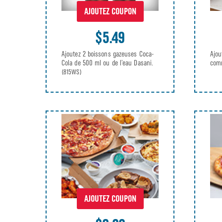
AJOUTEZ COUPON
$5.49
Ajoutez 2 boissons gazeuses Coca-
Ajou
Cola de 500 ml ou de l’eau Dasani.
com
(815WS)
AJOUTEZ COUPON