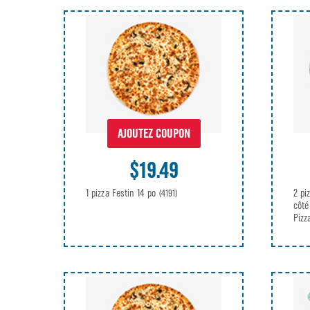
AJOUTEZ COUPON
$19.49
1 pizza Festin 14 po
2 pi
(4191)
côté
Piz