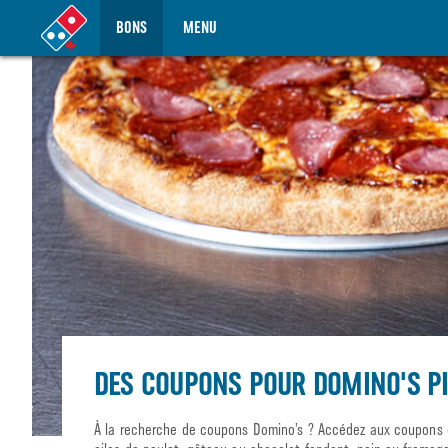
BONS
MENU
DES COUPONS POUR DOMINO'S PI
À la recherche de coupons Domino’s ? Accédez aux coupons et 