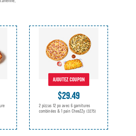
tarienne,
AJOUTEZ COUPON
$29.49
ure
2 pizzas 12 po avec 6 garnitures
combinées & 1 pain CheeZZy
(3275)