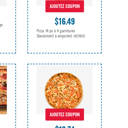
AJOUTEZ COUPON
$16.49
ge
Pizza 14 po à 4 garnitures
(Seulement à emporter)
(421WS)
AJOUTEZ COUPON