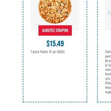
AJOUTEZ COUPON
$15.49
1 pizza Festin 12 po
Comb
(3025)
parm
de p
la c
morc
fond
une 
Chee
moye
supp