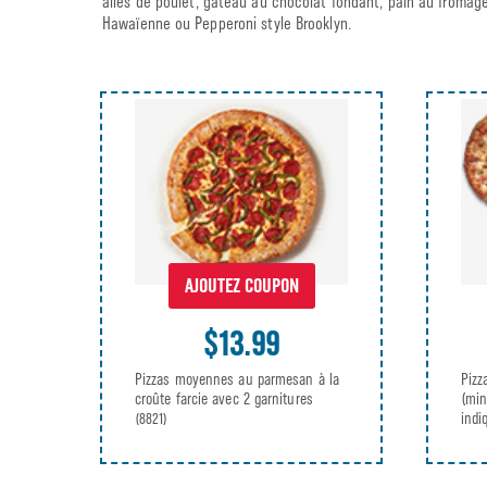
ailes de poulet, gâteau au chocolat fondant, pain au fromag
Hawaïenne ou Pepperoni style Brooklyn.
AJOUTEZ COUPON
$13.99
Pizzas moyennes au parmesan à la
Pizz
croûte farcie avec 2 garnitures
(min
indi
(8821)