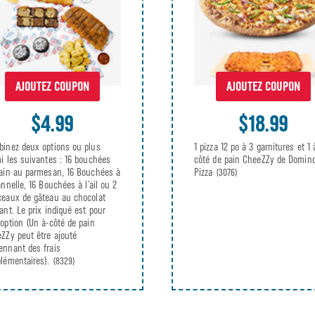
AJOUTEZ COUPON
AJOUTEZ COUPON
$4.99
$18.99
inez deux options ou plus
1 pizza 12 po à 3 garnitures et 1 
i les suivantes : 16 bouchées
côté de pain CheeZZy de Domino
ain au parmesan, 16 Bouchées à
Pizza
(3076)
annelle, 16 Bouchées à l’ail ou 2
eaux de gâteau au chocolat
ant. Le prix indiqué est pour
option (Un à-côté de pain
ZZy peut être ajouté
nnant des frais
lémentaires).
(8329)