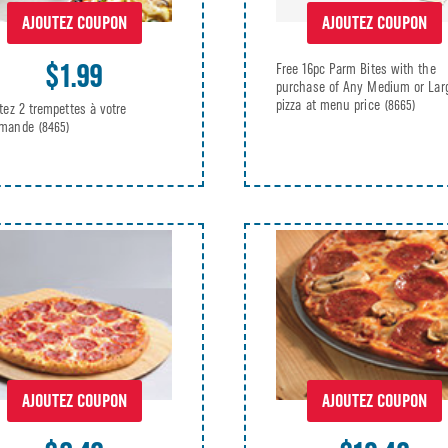
AJOUTEZ COUPON
AJOUTEZ COUPON
$1.99
Free 16pc Parm Bites with the
purchase of Any Medium or Lar
pizza at menu price
(8665)
tez 2 trempettes à votre
mande
(8465)
AJOUTEZ COUPON
AJOUTEZ COUPON