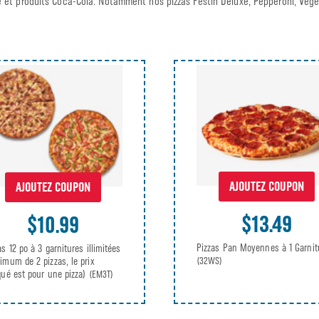
e et produits Coca-Cola. Notamment nos pizzas Festin Deluxe, Pepperoni, Végé
AJOUTEZ COUPON
AJOUTEZ COUPON
$13.49
$10.99
Pizzas Pan Moyennes à 1 Garnit
as 12 po à 3 garnitures illimitées
imum de 2 pizzas, le prix
(32WS)
qué est pour une pizza)
(EM3T)