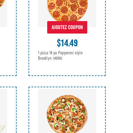
AJOUTEZ COUPON
$14.49
1 pizza 14 po Pepperoni style
Brooklyn
(4006)