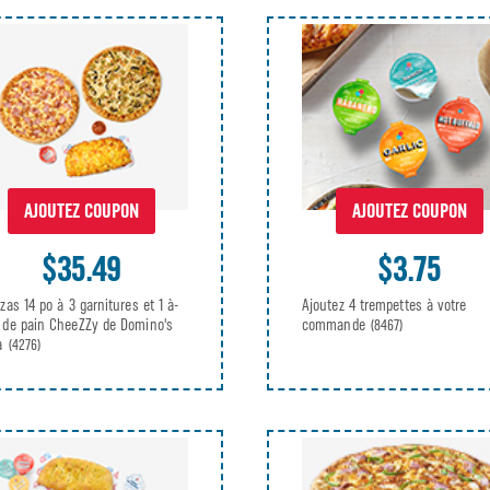
AJOUTEZ COUPON
AJOUTEZ COUPON
$35.49
$3.75
zzas 14 po à 3 garnitures et 1 à-
Ajoutez 4 trempettes à votre
 de pain CheeZZy de Domino's
commande
(8467)
za
(4276)