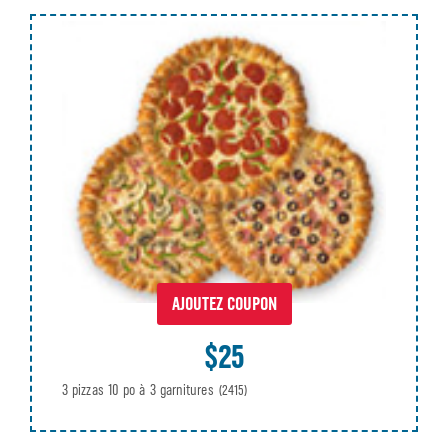
AJOUTEZ COUPON
$25
3 pizzas 10 po à 3 garnitures
(2415)