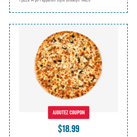
1 pizza 14 po Pepperoni style Brooklyn
(4021)
AJOUTEZ COUPON
$18.99