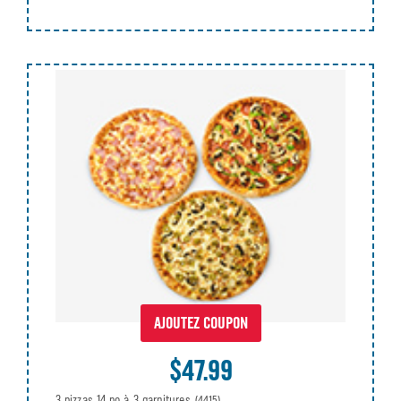
AJOUTEZ COUPON
$47.99
3 pizzas 14 po à 3 garnitures
(4415)