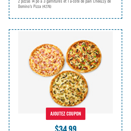
2 pizzas 14 po à 3 garnitures et 1 à-côté de pain CheeZZy de
Domino's Pizza
(4276)
AJOUTEZ COUPON
$34.99