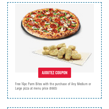
AJOUTEZ COUPON
Free 16pc Parm Bites with the purchase of Any Medium or
Large pizza at menu price
(8665)