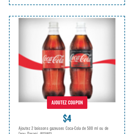
AJOUTEZ COUPON
$4
Ajoutez 2 boissons gazeuses Coca-Cola de 500 ml ou de
l’eau Dasani.
(815WS)